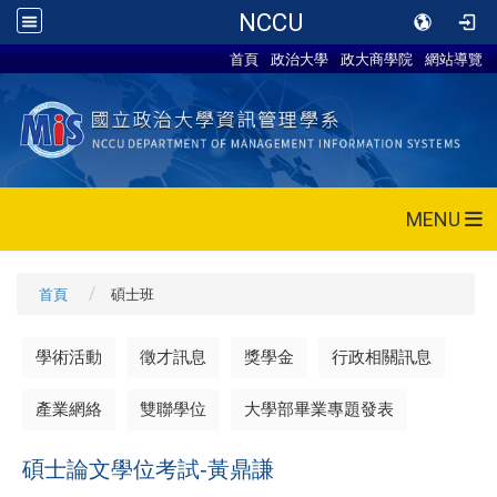
NCCU
首頁
政治大學
政大商學院
網站導覽
MENU
首頁
碩士班
學術活動
徵才訊息
獎學金
行政相關訊息
產業網絡
雙聯學位
大學部畢業專題發表
碩士論文學位考試-黃鼎謙