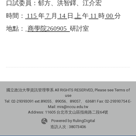
口試委員：郁方、洪智鐸、江介宏
時間：
115
年
7
月
14
日
上
午
11
時
00
分
地點：
商學院
260905
研討室
國立政治大學資訊管理學系 All RIGHTS RESERVED, Please see Terms of
use
Tel: 02-29393091 ext.89055、89056、89057、
63681
Fax: 02-29393754 E-
Mail: mis@nccu.edu.tw
Address: 11605 台北市文山區指南路二段64號
Powered by RulingDigital
造訪人次 : 38073406