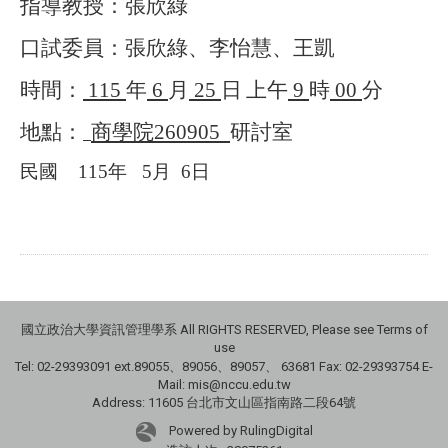
指導教授：張欣綠
口試委員：張欣綠、李怡慧、王凱
時間：
115
年
6
月
25
日
上午
9
時
00
分
地點：
商學院
260905
研討室
民國
115
年
5
月
6
日
國立政治大學資訊管理學系 All RIGHTS RESERVED, Please see Terms of
use
Tel: 02-29393091 ext.89055、89056、89057、
63681
Fax: 02-29393754 E-
Mail: mis@nccu.edu.tw
Address: 11605 台北市文山區指南路二段64號
Powered by RulingDigital