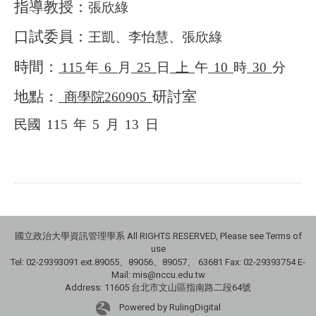
指導教授：
張欣綠
口試委員：
王凱、李怡慧、張欣綠
時間：
115
年
6
月
25
日
上
午
10
時
30
分
地點：
研討室
商學院260905
民國
115
年
5
月
13
日
國立政治大學資訊管理學系 All RIGHTS RESERVED, Please see Terms of
use
Tel: 02-29393091 ext.89055、89056、89057、
63681
Fax: 02-29393754 E-
Mail: mis@nccu.edu.tw
Address: 11605 台北市文山區指南路二段64號
Powered by RulingDigital