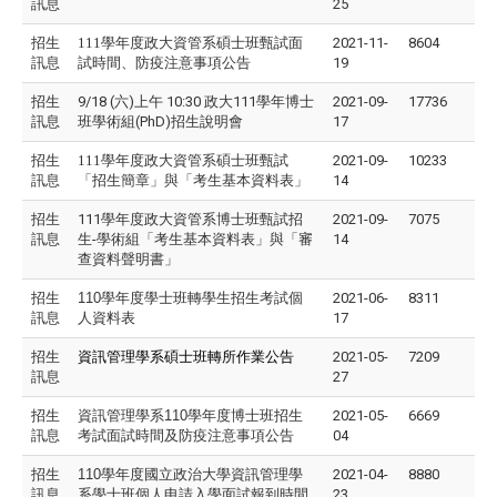
訊息
25
招生
111學年度政大資管系碩士班甄試面
2021-11-
8604
訊息
試時間、防疫注意事項公告
19
招生
9/18 (六)上午 10:30 政大111學年博士
2021-09-
17736
訊息
班學術組(PhD)招生說明會
17
招生
111學年度政大資管系碩士班甄試
2021-09-
10233
訊息
「招生簡章」與「考生基本資料表」
14
招生
111學年度政大資管系博士班甄試招
2021-09-
7075
訊息
生-學術組「考生基本資料表」與「審
14
查資料聲明書」
招生
110
學年度學士班轉學生招生考試個
2021-06-
8311
訊息
人資料表
17
招生
資訊管理學系碩士班轉所作業公告
2021-05-
7209
訊息
27
招生
資訊管理學系110學年度博士班招生
2021-05-
6669
訊息
考試面試時間及防疫注意事項公告
04
招生
110
學年度國立政治大學資訊管理學
2021-04-
8880
訊息
系學士班個人申請入學面試報到時間
23