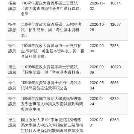
招生
110學年度政大資管系碩士班甄試
2020-11-
10614
訊息
「書面審查成績特優考生逕行錄取」
02
名單
招生
110學年度政大資管系碩士班招生考
2020-10-
12067
訊息
試「招生簡章」與「考生基本資料
28
表」
招生
110學年度政大資管系博士班甄試招
2020-09-
7288
訊息
生-學術組「考生基本資料表」與「審
08
查資料聲明書」
招生
110學年度政大資管系碩士班甄試
2020-09-
10870
訊息
「招生簡章」與「考生基本資料表」
08
招生
109學年度資管系博士班招生考試面
2020-05-
5886
訊息
試時間及防疫注意事項公告
04
招生
109學年度國立政治大學資訊管理學
2020-04-
9279
訊息
系學士班個人申請入學面試報到時間
24
與注意事項
招生
國立政治大學109學年度資訊管理學
2020-03-
8268
訊息
系大學個人申請入學招生第二階段指
31
定項目因應新型冠狀病毒肺炎防疫措