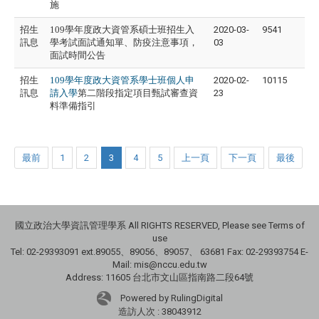
施
招生
109學年度政大資管系碩士班招生入
2020-03-
9541
訊息
學考試面試通知單、防疫注意事項，
03
面試時間公告
招生
109學年度政大資管系學士班個人申
2020-02-
10115
訊息
請入學
第二階段指定項目甄試審查資
23
料準備指引
最前
1
2
3
4
5
上一頁
下一頁
最後
國立政治大學資訊管理學系 All RIGHTS RESERVED, Please see Terms of
use
Tel: 02-29393091 ext.89055、89056、89057、
63681
Fax: 02-29393754 E-
Mail: mis@nccu.edu.tw
Address: 11605 台北市文山區指南路二段64號
Powered by RulingDigital
造訪人次 : 38043912