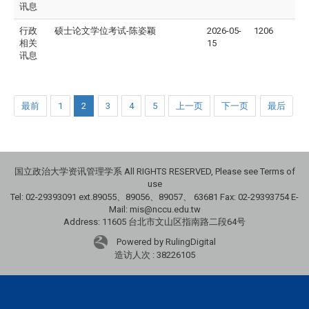
讯息
行政
硕士论文学位考试-陈姿颖
2026-05-
1206
相关
15
讯息
最前
1
2
3
4
5
上一页
下一页
最后
国立政治大学资讯管理学系 All RIGHTS RESERVED, Please see Terms of
use
Tel: 02-29393091 ext.89055、89056、89057、
63681
Fax: 02-29393754 E-
Mail: mis@nccu.edu.tw
Address: 11605 台北市文山区指南路二段64号
Powered by RulingDigital
造访人次 : 38226105