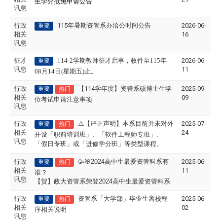
生学分抵免申请公告
讯息
行政
115年暑期资管系办洽公时间公告
2026-06-
重要
相关
16
讯息
征才
114-2
学期教师征才启事，收件至115年
2026-06-
重要
讯息
11
08月14日(星期五)止。
行政
【114学年度】资管系硕博士生学
2025-09-
重要
热门
相关
09
位考试申请注意事项
讯息
行政
⚠
【严正声明】本系目前并未对外
2025-07-
重要
热门
相关
24
开设「职前培训班」、「软件工程师专班」、
讯息
「假日专班」或「进修学分班」等类型课程。
行政
🥳🎯
2024
高中生最爱资管科系有
2025-06-
重要
热门
相关
11
谁？
讯息
【贺】政大资管系荣登
2024
高中生最爱资管科系
行政
资管系「大学部」毕业生离校程
2025-06-
重要
热门
相关
02
序相关说明
讯息