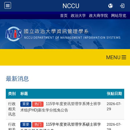
NCCU
首页
政治大学
政大商学院
网站导览
MENU
最新消息
类别
标题
张贴日期
行政
115
学年度资讯管理学系博士班学
2026-07-
重要
热门
相关
29
术组(PHD)新生学分抵免公告
讯息
行政
115
学年度资讯管理学系硕士班学
2026-07-
重要
热门
相关
29