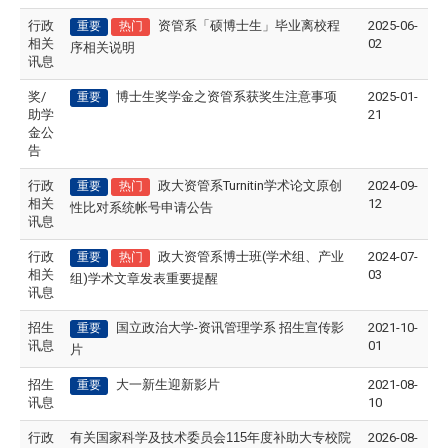
行政
资管系「硕博士生」毕业离校程
2025-06-
重要
热门
相关
02
序相关说明
讯息
奖/
博士生奖学金之资管系获奖生注意事项
2025-01-
重要
助学
21
金公
告
行政
政大资管系Turnitin学术论文原创
2024-09-
重要
热门
相关
12
性比对系统帐号申请公告
讯息
行政
政大资管系博士班(学术组、产业
2024-07-
重要
热门
相关
03
组)学术文章发表重要提醒
讯息
招生
国立政治大学
-
资讯管理学系
招生宣传影
2021-10-
重要
讯息
01
片
招生
大一新生迎新影片
2021-08-
重要
讯息
10
行政
有关国家科学及技术委员会
115
年度补助大专校院
2026-08-