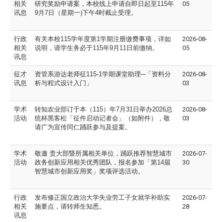
相关
研究奖
励申请案，本校线上申请自即日起至
115
年
05
讯息
9
月
7
日（星期
一)下午
4
时截止受理。
行政
有关本校
115
学年度第
1
学期注册缴费事项，详如
2026-08-
相关
说明，请
学生务必于
115
年
9
月
11
日前缴纳。
05
讯息
征才
资管系游达老师征
115-1
学期课堂助理─「资料分
2026-08-
讯息
析与程式设计入门」
03
学术
转知农业部订于本（
115
）年
7
月
31
日举办
2026
总
2026-08-
活动
统杯黑客
松「征件启动记者会」（如附件），敬
03
请广为宣传同仁踊
跃参与及提案。
学术
敬邀
贵大部暨所属相关单位，踊跃推荐智慧城市
2026-07-
活动
政务创
新应用相关优秀团队，报名参加「第
14
届
30
智慧城市创新应
用奖」奖项评选活动。
行政
发布修正国立政治大学失业劳工子女就学补助实
2026-07-
相关
施要点，
请转师生知悉。
28
讯息