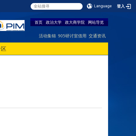
Language
登入
首页
政治大学
政大商学院
网站导览
活动集锦
905研讨室借用
交通资讯
专区