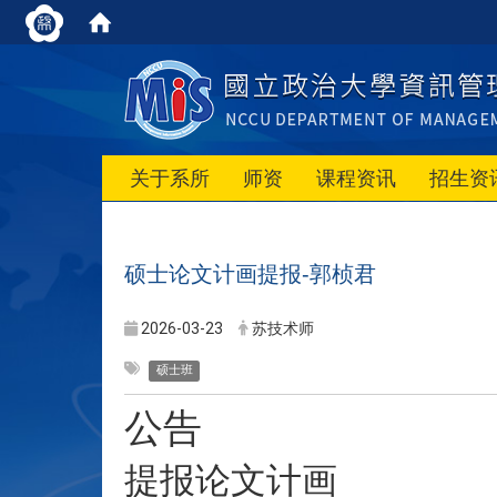
关于系所
师资
课程资讯
招生资
硕士论文计画提报-郭桢君
2026-03-23
苏技术师
硕士班
公告
提报论文计画