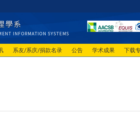
讯
系友/系庆/捐款名录
公告
学术成果
下载