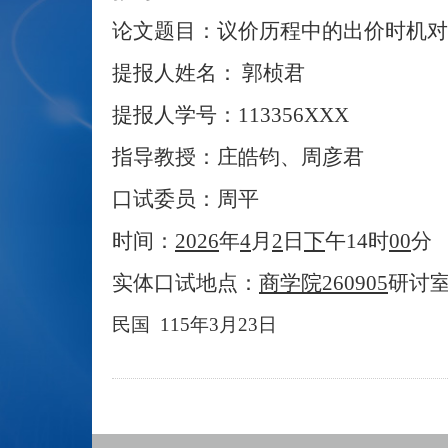
论文题目：议价历程中的出价时机对
提报人姓名：
郭桢君
提报人学号：
113356XXX
指导教授：庄皓钧、周彦君
口试委员：周平
时间：
2026
年
4
月
2
日
下
午
14
时
00
分
实体口试地点：
商学院
260905
研讨
民国
115
年
3
月
23
日