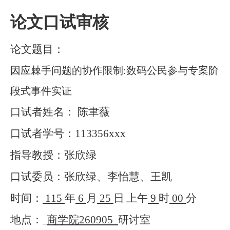
论文口试审核
论文题目：
因应棘手问题的协作限制:数码公民参与专案阶
段式事件实证
口试者姓名： 陈聿薇
口试者学号：
113356xxx
指导教授：张欣绿
口试委员：张欣绿、李怡慧、王凯
时间：
115
年
6
月
25
日
上午
9
时
00
分
地点：
商学院
260905
研讨室