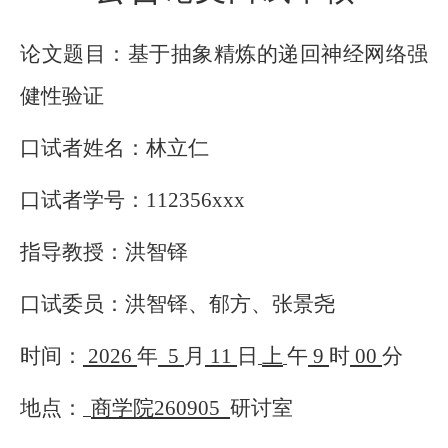
论文题目：基于抽象精炼的递回神经网络强
健性验证
口试者姓名：林立仁
口试者学号：
112356xxx
指导教授：洪智铎
口试委员：洪智铎、郁方、张景尧
时间：
2026
年
5
月
11
日
上
午
9
时
00
分
地点：
商学院
260905
研讨室