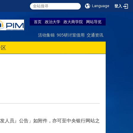
Language
登入
首页
政治大学
政大商学院
网站导览
活动集锦
905研讨室借用
交通资讯
专区
发人员』公告」如附件，亦可至中央银行网站之