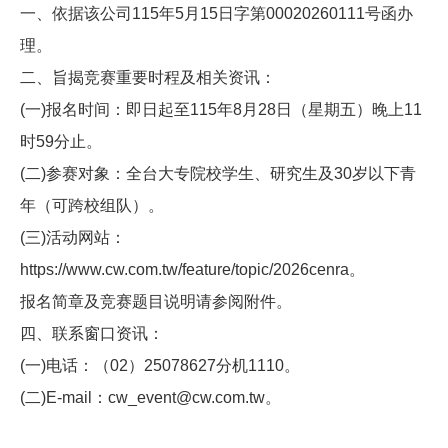
一、依据该公司
115
年
5
月
15
日字第
00020260111
号函办
理。
二、旨揭竞赛重要时程及相关资讯：
(
一
)
报名时间：即日起至
115
年
8
月
28
日（星期五）晚上
11
时
59
分止。
(
二
)
参赛对象：全台大专院校学生、研究生及
30
岁以下青
年（可跨校组队）。
(
三
)
活动网站：
https://www.cw.com.tw/feature/topic/2026cenra
。
报名简章及竞赛题目说明请参阅附件。
四、联系窗口资讯：
(
一
)
电话：（
02
）
25078627
分机
1110
。
(
二
)E-mail
：
cw_event@cw.com.tw
。