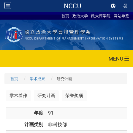
NCCU
首页
政治大学
政大商学院
网站导览
MENU
首页
学术成果
研究计画
学术着作
研究计画
荣誉奖项
年度
91
计画类别
非科技部