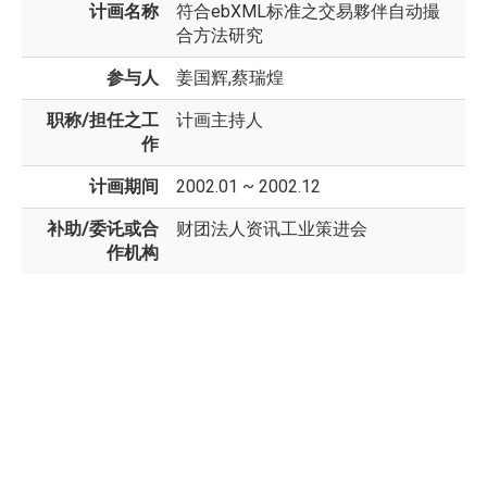
计画名称
符合ebXML标准之交易夥伴自动撮
合方法研究
参与人
姜国辉,蔡瑞煌
职称/担任之工
计画主持人
作
计画期间
2002.01 ~ 2002.12
补助/委讬或合
财团法人资讯工业策进会
作机构