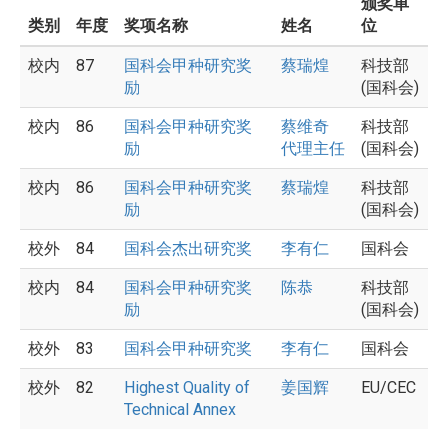
颁奖单
类别
年度
奖项名称
姓名
位
校内
87
国科会甲种研究奖
蔡瑞煌
科技部
励
(国科会)
校内
86
国科会甲种研究奖
蔡维奇
科技部
励
代理主任
(国科会)
校内
86
国科会甲种研究奖
蔡瑞煌
科技部
励
(国科会)
校外
84
国科会杰出研究奖
李有仁
国科会
校内
84
国科会甲种研究奖
陈恭
科技部
励
(国科会)
校外
83
国科会甲种研究奖
李有仁
国科会
校外
82
Highest Quality of
姜国辉
EU/CEC
Technical Annex