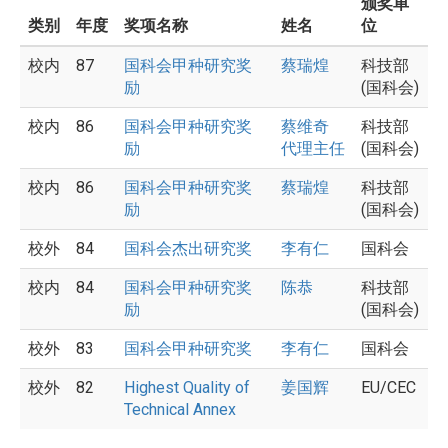
颁奖单
类别
年度
奖项名称
姓名
位
校内
87
国科会甲种研究奖
蔡瑞煌
科技部
励
(国科会)
校内
86
国科会甲种研究奖
蔡维奇
科技部
励
代理主任
(国科会)
校内
86
国科会甲种研究奖
蔡瑞煌
科技部
励
(国科会)
校外
84
国科会杰出研究奖
李有仁
国科会
校内
84
国科会甲种研究奖
陈恭
科技部
励
(国科会)
校外
83
国科会甲种研究奖
李有仁
国科会
校外
82
Highest Quality of
姜国辉
EU/CEC
Technical Annex