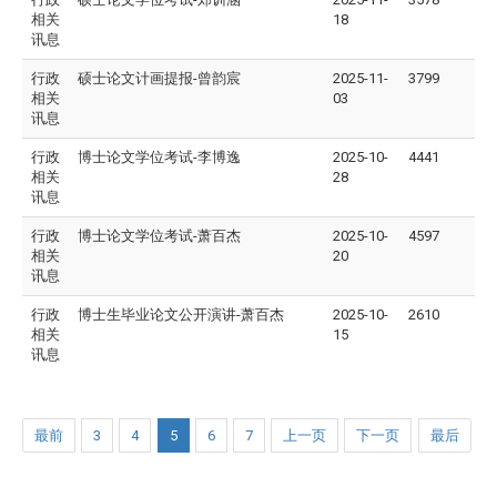
相关
18
讯息
行政
硕士论文计画提报-曾韵宸
2025-11-
3799
相关
03
讯息
行政
博士论文学位考试-李博逸
2025-10-
4441
相关
28
讯息
行政
博士论文学位考试-萧百杰
2025-10-
4597
相关
20
讯息
行政
博士生毕业论文公开演讲-萧百杰
2025-10-
2610
相关
15
讯息
最前
3
4
5
6
7
上一页
下一页
最后