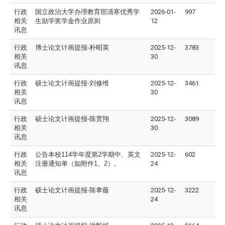
行政
国立政治大学办理教育部清寒优秀学
2026-01-
997
相关
生励学奖学金作业原则
12
讯息
行政
博士论文计画提报-
朴昭英
2025-12-
3783
相关
30
讯息
行政
硕士论文计画提报-
刘修维
2025-12-
3461
相关
30
讯息
行政
硕士论文计画提报-
陈贯翔
2025-12-
3089
相关
30
讯息
行政
公告本校
114
学年度第
2
学期中、英文
2025-12-
602
相关
注册通知单（如附件
1
、
2
）。
24
讯息
行政
硕士论文计画提报-
陈聿薇
2025-12-
3222
相关
24
讯息