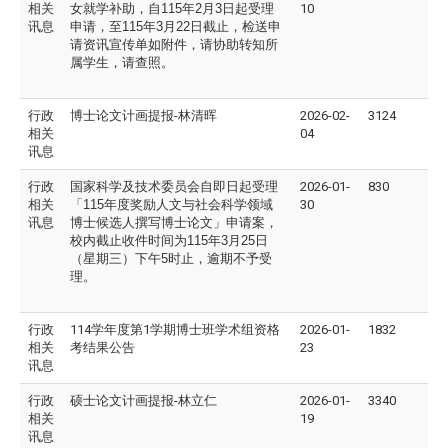
相关
女就学补助，自
115
年
2
月
3
日起受理
10
讯息
申请，至
115
年
3
月
22
日截止，检送申
请资讯宣传单如附件，请协助转知所
属学生，请查照。
行政
博士论文计画提报-林清晖
2026-02-
3124
相关
04
讯息
行政
国家科学及技术委员会自即日起受理
2026-01-
830
相关
「
115
年度奖励人文与社会科学领域
30
讯息
博士候选人撰写博士论文」申请案，
校内截止收件时间为
115
年
3
月
25
日
（星期三）下午
5
时止，逾期不予受
理。
行政
114学年度第1学期博士班学术组资格
2026-01-
1832
相关
考结果公告
23
讯息
行政
硕士论文计画提报-林立仁
2026-01-
3340
相关
19
讯息