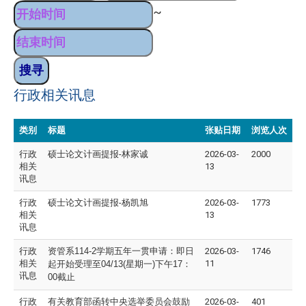
~
行政相关讯息
类别
标题
张贴日期
浏览人次
行政
硕士论文计画提报-林家诚
2026-03-
2000
相关
13
讯息
行政
硕士论文计画提报-杨凯旭
2026-03-
1773
相关
13
讯息
行政
资管系114-2学期五年一贯申请：即日
2026-03-
1746
相关
11
起开始受理至04/13(星期一)下午17：
讯息
00截止
行政
有关教育部函转中央选举委员会鼓励
2026-03-
401