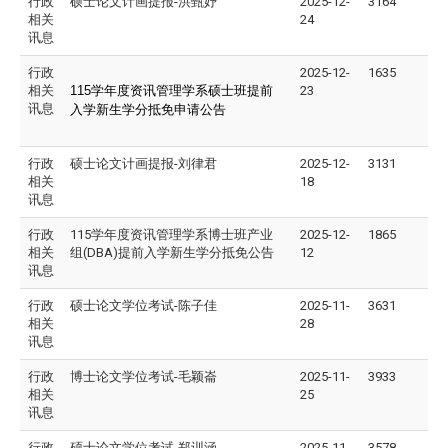
行政
硕士论文计画提报-
洪甄妤
2025-12-
3164
相关
24
讯息
行政
2025-12-
1635
相关
115
学年度资讯管理学系硕士班提前
23
讯息
入学新生学分抵免申请公告
行政
硕士论文计画提报-刘律君
2025-12-
3131
相关
18
讯息
行政
115学年度资讯管理学系博士班产业
2025-12-
1865
相关
组(DBA)提前入学新生学分抵免公告
12
讯息
行政
硕士论文学位考试-陈子佳
2025-11-
3631
相关
28
讯息
行政
博士论文学位考试-毛颖崙
2025-11-
3933
相关
25
讯息
行政
硕士论文学位考试-郑训涵
2025-11-
3578