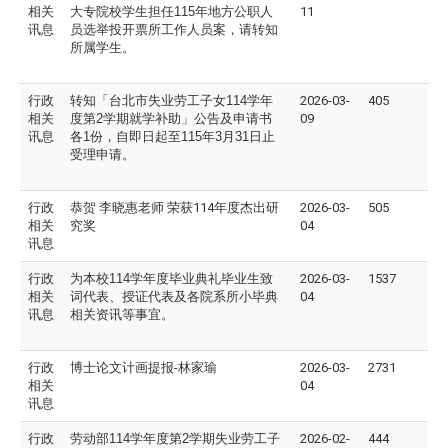
相关
大专院校学生担任
115
年地方公职人
11
讯息
员选举投开票所工作人员案，请转知
所属学生。
行政
转知「台北市失业劳工子女
114
学年
2026-03-
405
相关
度第
2
学期就学补助」公告及申请书
09
讯息
各
1
份，自即日起至
115
年
3
月
31
日止
受理申请。
行政
恭贺 李晓惠老师 荣获114年度杰出研
2026-03-
505
相关
究奖
04
讯息
行政
为本校
114
学年度毕业典礼毕业生致
2026-03-
1537
相关
词代表、授证代表及各院系所小毕典
04
讯息
相关资讯等事宜。
行政
博士论文计画提报-林家瑜
2026-03-
2731
相关
04
讯息
行政
劳动部
114
学年度第
2
学期失业劳工子
2026-02-
444