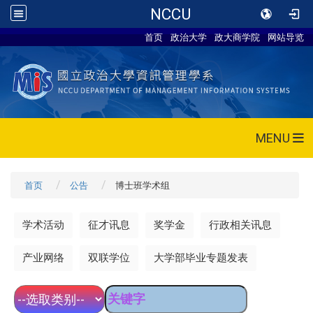
NCCU
首页
政治大学
政大商学院
网站导览
MENU
首页
公告
博士班学术组
学术活动
征才讯息
奖学金
行政相关讯息
产业网络
双联学位
大学部毕业专题发表