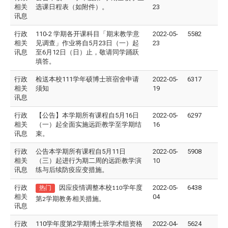
相关
选课日程表（如附件）。
23
讯息
行政
​110-2 学期各开课科目「期末教学意
2022-05-
5582
相关
见调查」作业将自5月23日（一）起
23
讯息
至6月12日（日）止，敬请同学踊跃
填答。
行政
检送本校111学年硕博士班宿舍申请
2022-05-
6317
相关
须知
19
讯息
行政
【公告】本学期所有课程自5月16日
2022-05-
6297
相关
（一）起全面实施远距教学至学期结
16
讯息
束。
行政
公告本学期所有课程自5月11日
2022-05-
5908
相关
（三）起进行为期二周的远距教学演
10
讯息
练与后续防疫应变措施。
行政
因应疫情调整本校
学年度
2022-05-
6438
热门
110
相关
04
第
学期教务相关措施。
2
讯息
行政
110学年度第2学期博士班学术组资格
2022-04-
5624