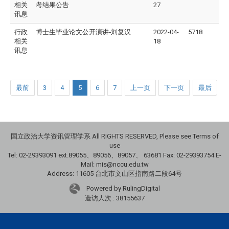
相关
考结果公告
27
讯息
行政
博士生毕业论文公开演讲-
刘复汉
2022-04-
5718
相关
18
讯息
最前
3
4
5
6
7
上一页
下一页
最后
国立政治大学资讯管理学系 All RIGHTS RESERVED, Please see Terms of
use
Tel: 02-29393091 ext.89055、89056、89057、
63681
Fax: 02-29393754 E-
Mail: mis@nccu.edu.tw
Address: 11605 台北市文山区指南路二段64号
Powered by RulingDigital
造访人次 : 38155637