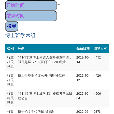
~
博士班学术组
类别
标题
张贴日期
浏览人次
行政
111-1学期博士候选人资格审查申请：
2022-10-
4412
相关
即日起至12/16(五)下午17:00截止
14
讯息
行政
博士生毕业论文公开演讲-林仁祥
2022-10-
4426
相关
12
讯息
行政
111-1学期博士班学术组资格考考试日
2022-10-
4506
相关
程公告
04
讯息
行政
博士论文学位考试-徐志钧
2022-09-
9373