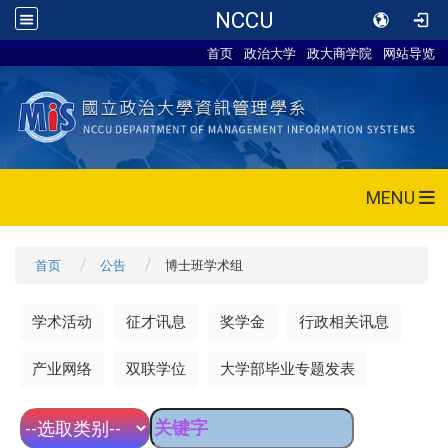
NCCU
首页
政治大学
政大商学院
网站导览
MENU
首页
公告
博士班学术组
学术活动
征才讯息
奖学金
行政相关讯息
产业网络
双联学位
大学部毕业专题发表