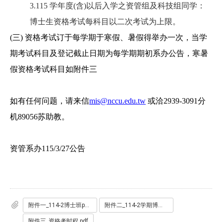
3.115 学年度(含)以后入学之资管组及科技组同学：
博士生资格考试每科目以二次考试为上限。
(
三)
资格考试订于每学期于寒假、暑假得举办一次，当学
期考试科目及登记截止日期为每学期期初系办公告，寒暑
假资格考试科目如附件三
如有任何问题，请来信
mis@nccu.edu.tw
或洽2939-3091分
机89056苏助教。
资管系办115/3/27公告
附件一_114-2博士班phd资格考命题范围.pdf
附件二_114-2学期博班资格考试申报单.docx
附件三_资格考时程.pdf