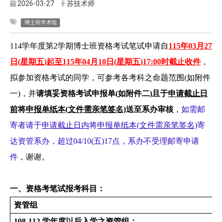
2026-03-27
苏技术师
博士班学术组
114
学年度第2学期博士班资格考试笔试申请自
115
年
03
月
27
日
(
星期五
)
起至
115
年04月10日
(
星期五
)17:00
时截止收件
，
拟参加资格考试的同学，可参考各考科之命题范围(如附件
一)，并
请填妥资格考试申报单(如附件二)
且于
申请截止日
前
将
申报单纸本(文件需亲笔签名)
送至系办审核
，
如需邮
寄者请于
申请截止日内
将
申报单纸本(文件需亲笔签名)
寄
达资管系办，超过04/10(五)17点，系办不受理邮寄申请
件
，谢谢。
一、资格考笔试报考科目：
资管组
108-112
学年度以后入学之资管组：