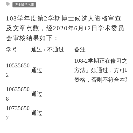
博士班学术组
108
学年度第
2
学期博士候选人资格审查
及文章点数，经
2020
日学术委员
年
6
月
12
会审核结果如下：
学号
通过or不通过
备注
108-2
学期正在修习之必
10535650
通过
方法」须通过，方可取
2
资格，否则不符合本系
10635650
通过
8
10735650
通过
7