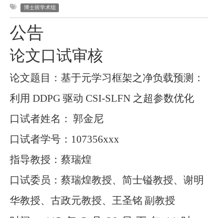
博士班学术组
公告
论文口试审核
论文题目：基于元学习框架之净负载预测：
利用
DDPG
驱动
CSI-SLFN
之超参数优化
口试者姓名：
郭金尼
口试者学号：
107356xxx
指导教授：蔡瑞煌
口试委员：
蔡瑞煌教授、
简士镒教授
、
谢明
华教授
、
古政元教授
、
王圣铭
副教授