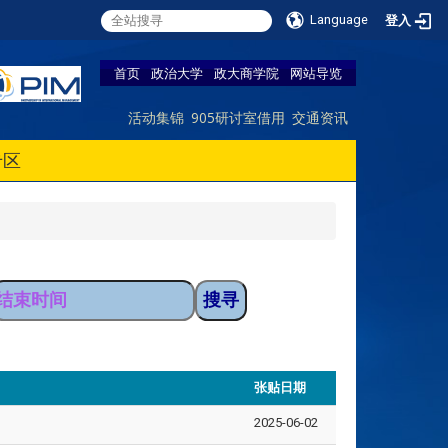
Language
登入
首页
政治大学
政大商学院
网站导览
活动集锦
905研讨室借用
交通资讯
专区
张贴日期
2025-06-02