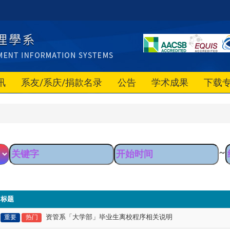
讯
系友/系庆/捐款名录
公告
学术成果
下载
~
标题
资管系「大学部」毕业生离校程序相关说明
重要
热门