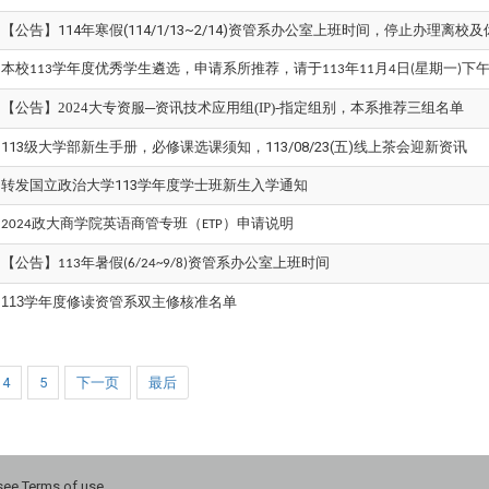
【公告】114年寒假(114/1/13~2/14)资管系办公室上班时间，停止办理离校
本校
学年度优秀学生遴选，申请系所推荐，请于
年
月
日
星期一
下
113
113
11
4
(
)
【公告】2024大专资服─资讯技术应用组(IP)-指定组别，本系推荐三组名单
113级大学部新生手册，必修课选课须知，113/08/23(五)线上茶会迎新资讯
转发国立政治大学113学年度学士班新生入学通知
政大商学院英语商管专班（
）申请说明
2024
ETP
【公告】
年暑假
资管系办公室上班时间
113
(6/24~9/8)
113
学年度修读资管系双主修核准名单
4
5
下一页
最后
 Terms of use