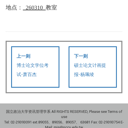
地点：
260310
教室
上一则
下一则
博士论文学位考
硕士论文计画提
试-萧百杰
报-杨珮绫
国立政治大学资讯管理学系 All RIGHTS RESERVED, Please see Terms of
use
Tel: 02-29393091 ext.89055、89056、89057、
63681
Fax: 02-29393754 E-
Mail: mis@nccu.edu.tw