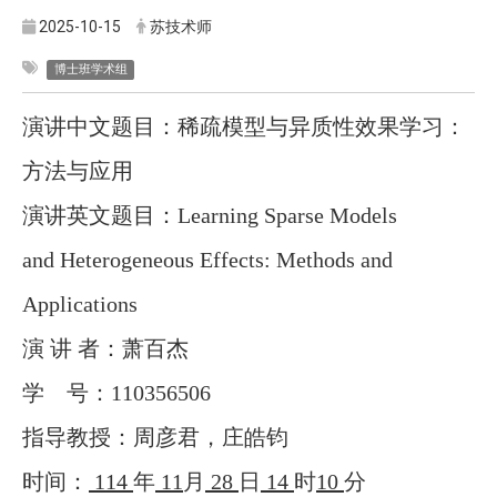
2025-10-15
苏技术师
博士班学术组
演讲中文题目：稀疏模型与异质性效果学
习：
方法与应用
演讲英文题目：
Learning Sparse Models
and Heterogeneous Effects: Methods and
Applications
演
讲
者：萧百杰
学
号：
110356506
指导教授：周彦君
，
庄皓钧
时间：
114
年
11
月
28
日
14
时
10
分