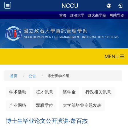
NCCU
首页
政治大学
政大商学院
网站导览
MENU
首页
公告
博士班学术组
学术活动
征才讯息
奖学金
行政相关讯息
产业网络
双联学位
大学部毕业专题发表
博士生毕业论文公开演讲-萧百杰