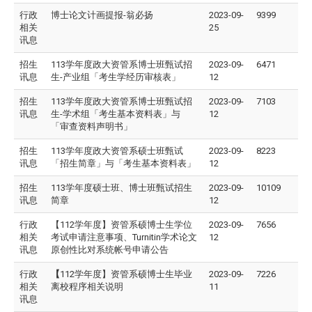
行政
博士论文计画提报-翁必扬
2023-09-
9399
相关
25
讯息
招生
113学年度政大资管系博士班甄试招
2023-09-
6471
讯息
生-产业组「考生学经历审核表」
12
招生
113学年度政大资管系博士班甄试招
2023-09-
7103
讯息
生-学术组「考生基本资料表」与
12
「审查资料声明书」
招生
113学年度政大资管系硕士班甄试
2023-09-
8223
讯息
「招生简章」与「考生基本资料表」
12
招生
113学年度硕士班、博士班甄试招生
2023-09-
10109
讯息
简章
12
行政
【112学年度】资管系硕博士生学位
2023-09-
7656
相关
考试申请注意事项、Turnitin学术论文
12
讯息
原创性比对系统帐号申请公告
行政
【
112学年度】资管系硕博士生毕业
2023-09-
7226
相关
离校程序相关说明
11
讯息