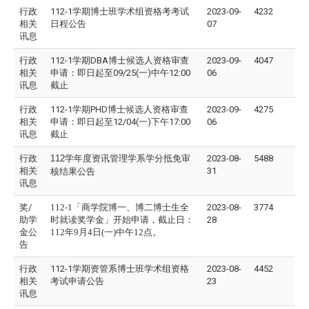
行政
112-1学期博士班学术组资格考考试
2023-09-
4232
相关
日程公告
07
讯息
行政
112-1学期DBA博士候选人资格审查
2023-09-
4047
相关
申请：即日起至09/25(一)中午12:00
06
讯息
截止
行政
112-1学期PHD博士候选人资格审查
2023-09-
4275
相关
申请：即日起至12/04(一)下午17:00
06
讯息
截止
行政
112
学年度资讯管理学系学分抵免审
2023-08-
5488
相关
31
核结果公告
讯息
奖/
112-1
「商学院博一、博二博士生全
2023-08-
3774
助学
时就读奖学金」开始申请，截止日：
28
金公
112年9月4日(一)中午12点。
告
行政
112-1学期资管系博士班学术组资格
2023-08-
4452
相关
考试申请公告
23
讯息