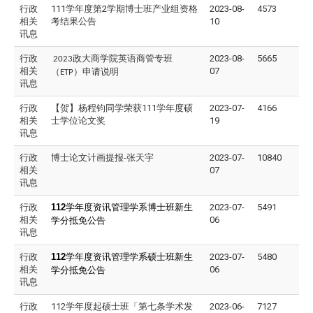
行政
111学年度第2学期博士班产业组资格
2023-08-
4573
相关
考结果公告
10
讯息
行政
政大商学院英语商管专班
2023-08-
5665
2023
相关
07
（
）申请说明
ETP
讯息
行政
【贺】杨程钧同学荣获111学年度硕
2023-07-
4166
相关
士学位论文奖
19
讯息
行政
博士论文计画提报-张天宇
2023-07-
10840
相关
07
讯息
行政
112
学年度资讯管理学系博士班新生
2023-07-
5491
相关
06
学分抵免公告
讯息
行政
112
学年度资讯管理学系硕士班新生
2023-07-
5480
相关
06
学分抵免公告
讯息
行政
112学年度起硕士班「第七条学术发
2023-06-
7127