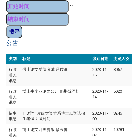
~
公告
类别
标题
张贴日期
浏览人次
行政
硕士论文学位考试-吕玟逸
2023-11-
8067
相关
15
讯息
行政
博士生毕业论文公开演讲-陈圣棋
2023-11-
5020
相关
14
讯息
招生
113学年度政大资管系博士班甄试招
2023-11-
8246
讯息
生考试面试时间
09
行政
博士论文计画提报-廖长健
2023-11-
10281
相关
07