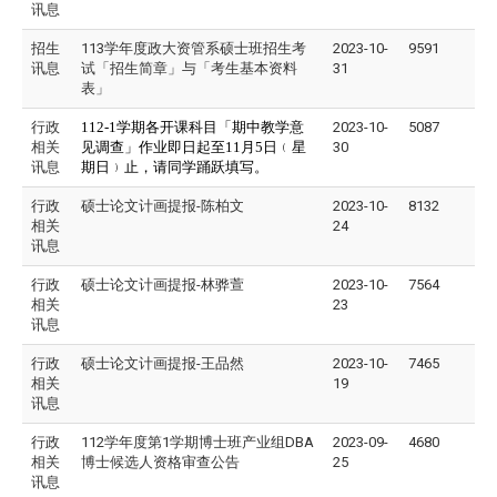
讯息
招生
113学年度政大资管系硕士班招生考
2023-10-
9591
讯息
试「招生简章」与「考生基本资料
31
表」
行政
112-1
学期各开课科目「期中教学意
2023-10-
5087
相关
见调查」作业即日起至
11
月
5
日﹙星
30
讯息
期日﹚止，请同学踊跃填写。
行政
硕士论文计画提报-陈柏文
2023-10-
8132
相关
24
讯息
行政
硕士论文计画提报-林骅萱
2023-10-
7564
相关
23
讯息
行政
硕士论文计画提报-王品然
2023-10-
7465
相关
19
讯息
行政
112学年度第1学期博士班产业组DBA
2023-09-
4680
相关
博士候选人资格审查公告
25
讯息