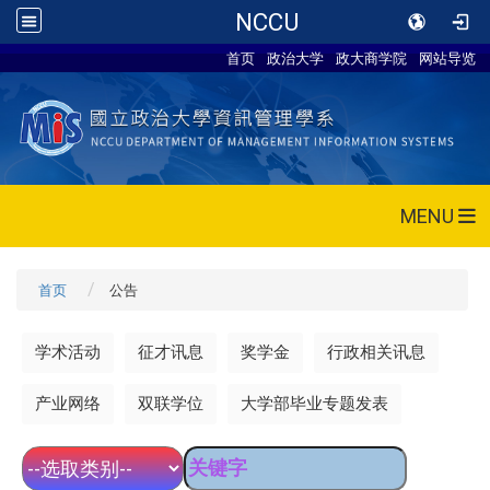
NCCU
首页
政治大学
政大商学院
网站导览
MENU
首页
公告
学术活动
征才讯息
奖学金
行政相关讯息
产业网络
双联学位
大学部毕业专题发表