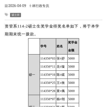
2026-04-09
林行政专员
硕士班
资管系114-
2
硕士生奖学金得奖名单如下，将于本学
期期末统一拨款。
奖学金
学号
姓名
金额
114356*03
张○妤
5000
114356*11
吴○璇
5000
硕一
114356*16
陈○鍒
5000
114356*25
王○衡
5000
114356*26
黄○佩
5000
113356*07
杨○翎
5000