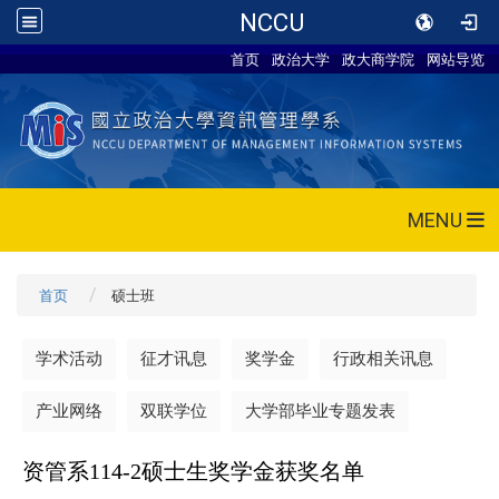
NCCU
首页
政治大学
政大商学院
网站导览
MENU
首页
硕士班
学术活动
征才讯息
奖学金
行政相关讯息
产业网络
双联学位
大学部毕业专题发表
资管系114-
2
硕士生奖学金获奖名单