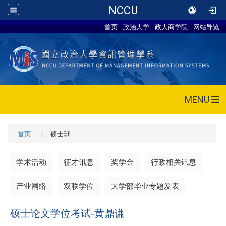
NCCU
首页
政治大学
政大商学院
网站导览
MENU
首页
硕士班
学术活动
征才讯息
奖学金
行政相关讯息
产业网络
双联学位
大学部毕业专题发表
硕士论文学位考试-黄鼎谦