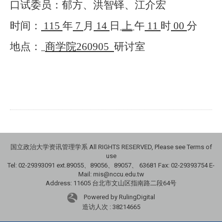
口试委员：郁方、洪智铎、江介宏
时间：
115
年
7
月
14
日
上
午
11
时
00
分
地点：
商学院
260905
研讨室
国立政治大学资讯管理学系 All RIGHTS RESERVED, Please see Terms of
use
Tel: 02-29393091 ext.89055、89056、89057、
63681
Fax: 02-29393754 E-
Mail: mis@nccu.edu.tw
Address: 11605 台北市文山区指南路二段64号
Powered by RulingDigital
造访人次 : 38214665