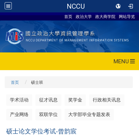
NCCU
首页
政治大学
政大商学院
网站导览
MENU
首页
硕士班
学术活动
征才讯息
奖学金
行政相关讯息
产业网络
双联学位
大学部毕业专题发表
硕士论文学位考试-曾韵宸