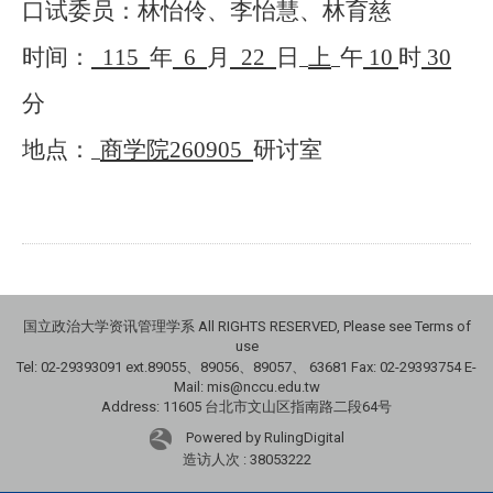
口试委员：林怡伶、李怡慧、林育慈
时间：
115
年
6
月
22
日
上
午
10
时
30
分
地点：
商学院
260905
研讨室
国立政治大学资讯管理学系 All RIGHTS RESERVED, Please see Terms of
use
Tel: 02-29393091 ext.89055、89056、89057、
63681
Fax: 02-29393754 E-
Mail: mis@nccu.edu.tw
Address: 11605 台北市文山区指南路二段64号
Powered by RulingDigital
造访人次 : 38053222