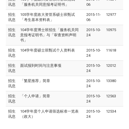
讯息
「服务机关同意报考证明书」
06
招生
105学年度政大资管系硕士班甄试
2015-11-
12977
讯息
「考生基本资料表」
06
招生
104学年度博士班招生「服务机关同
2015-10-
10975
讯息
意报考证明书」与「审查资料声明
24
书」
招生
104学年度硕士班甄试个人资料表
2015-10-
11618
讯息
24
招生
面试报到时间与注意事项
2015-10-
12012
讯息
24
招生
「繁星推荐」简章
2015-10-
13380
讯息
24
招生
「个人申请」简章
2015-10-
12563
讯息
24
招生
104学年度个人申请筛选标准一览表
2015-10-
12534
讯息
（政大）
24