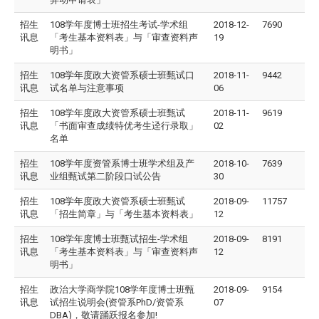
招生
108学年度博士班招生考试-学术组
2018-12-
7690
讯息
「考生基本资料表」与「审查资料声
19
明书」
招生
108学年度政大资管系硕士班甄试口
2018-11-
9442
讯息
试名单与注意事项
06
招生
108学年度政大资管系硕士班甄试
2018-11-
9619
讯息
「书面审查成绩特优考生迳行录取」
02
名单
招生
108学年度资管系博士班学术组及产
2018-10-
7639
讯息
业组甄试第二阶段口试公告
30
招生
108学年度政大资管系硕士班甄试
2018-09-
11757
讯息
「招生简章」与「考生基本资料表」
12
招生
108学年度博士班甄试招生-学术组
2018-09-
8191
讯息
「考生基本资料表」与「审查资料声
12
明书」
招生
政治大学商学院108学年度博士班甄
2018-09-
9154
讯息
试招生说明会(资管系PhD/资管系
07
DBA)，敬请踊跃报名参加!