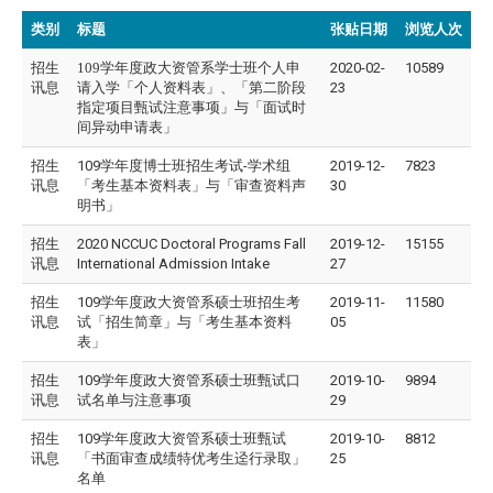
类别
标题
张贴日期
浏览人次
招生
109学年度政大资管系学士班个人申
2020-02-
10589
讯息
请入学「个人资料表」、「第二阶段
23
指定项目甄试注意事项」与「面试时
间异动申请表」
招生
109学年度博士班招生考试-学术组
2019-12-
7823
讯息
「考生基本资料表」与「审查资料声
30
明书」
招生
2020 NCCUC Doctoral Programs Fall
2019-12-
15155
讯息
International Admission Intake
27
招生
109学年度政大资管系硕士班招生考
2019-11-
11580
讯息
试「招生简章」与「考生基本资料
05
表」
招生
109学年度政大资管系硕士班甄试口
2019-10-
9894
讯息
试名单与注意事项
29
招生
109学年度政大资管系硕士班甄试
2019-10-
8812
讯息
「书面审查成绩特优考生迳行录取」
25
名单