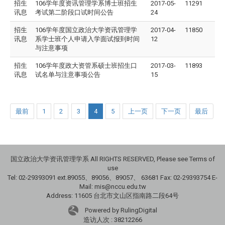
招生
106学年度资讯管理学系博士班招生
2017-05-
11291
讯息
考试第二阶段口试时间公告
24
招生
106学年度国立政治大学资讯管理学
2017-04-
11850
讯息
系学士班个人申请入学面试报到时间
12
与注意事项
招生
106学年度政大资管系硕士班招生口
2017-03-
11893
讯息
试名单与注意事项公告
15
最前
1
2
3
4
5
上一页
下一页
最后
国立政治大学资讯管理学系 All RIGHTS RESERVED, Please see Terms of
use
Tel: 02-29393091 ext.89055、89056、89057、
63681
Fax: 02-29393754 E-
Mail: mis@nccu.edu.tw
Address: 11605 台北市文山区指南路二段64号
Powered by RulingDigital
造访人次 : 38212266