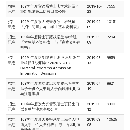
招生
109学年度资管系博士班学术组及产
2019-10-
7656
讯息
业组甄试第二阶段口试公告
23
招生
109学年度政大资管系硕士班甄试
2019-09-
10151
讯息
「招生简章」与「考生基本资料表」
09
招生
109学年度博士班甄试招生-学术组
2019-09-
7294
讯息
「考生基本资料表」与「审查资料声
09
明书」
招生
109学年度商学院博士班 学术组暨产
2019-08-
9859
讯息
业组招生说明会 / 2020 NCCUC
13
Doctoral Programs Admission
Information Sessions
招生
108学年度国立政治大学资讯管理学
2019-04-
8821
讯息
系学士班个人申请入学面试报到时间
19
与注意事项
招生
108学年度政大资管系硕士班招生口
2019-03-
9388
讯息
试名单与注意事项公告
12
招生
108学年度政大资管系学士班个人申
2019-03-
10625
讯息
请入学「个人资料表」与「面试时间
08
异动申请表」