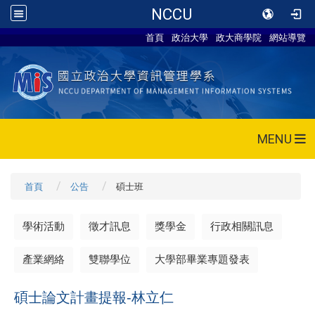
NCCU
首頁
政治大學
政大商學院
網站導覽
MENU
首頁
公告
碩士班
學術活動
徵才訊息
獎學金
行政相關訊息
產業網絡
雙聯學位
大學部畢業專題發表
碩士論文計畫提報-林立仁