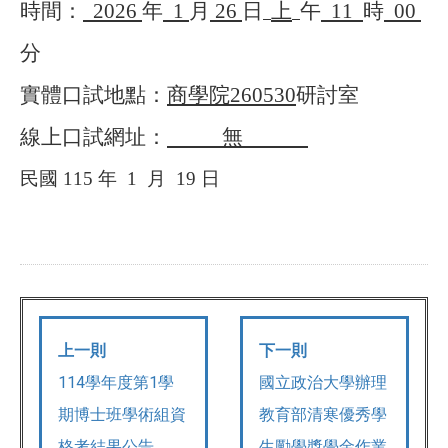
時間：
2026
年
1
月
26
日
上
午
11
時
00
分
實體口試地點：
商學院
260530
研討室
線上口試網址：
無
民國
115
年
1
月
19
日
上一則
下一則
114學年度第1學
國立政治大學辦理
期博士班學術組資
教育部清寒優秀學
格考結果公告
生勵學獎學金作業